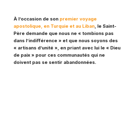
À l’occasion de son
premier voyage
apostolique, en Turquie et au Liban
, le Saint-
Père demande que nous ne « tombions pas
dans l’indifférence » et que nous soyons des
« artisans d’unité », en priant avec lui le « Dieu
de paix » pour ces communautés qui ne
doivent pas se sentir abandonnées.
PRIONS POUR QUE LES
CHRÉTIENS QUI VIVENT DANS
DES CONTEXTES DE GUERRE
OU DE CONFLIT, EN