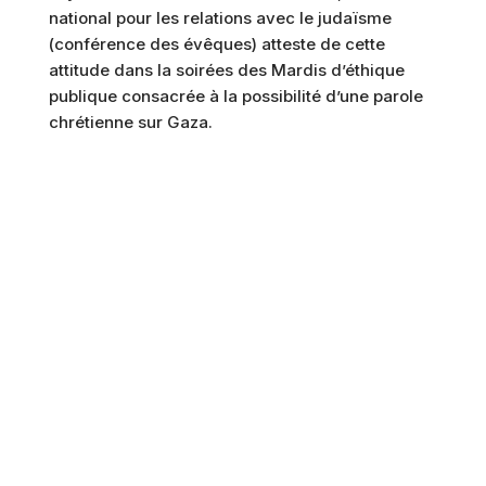
national pour les relations avec le judaïsme
(conférence des évêques) atteste de cette
attitude dans la soirées des Mardis d’éthique
publique consacrée à la possibilité d’une parole
chrétienne sur Gaza.
Dieu de paix, toi qui, par le sang de ton Fils, as
réconcilié le monde avec toi, nous te prions
aujourd’hui pour les chrétiens qui vivent au
milieu des guerres et des violences. Même
plongés dans la douleur, qu’ils ne cessent jamais
de percevoir la douce bonté de ta présence et la
prière de leurs frères et sœurs dans la foi. Car ce
n’est qu’en toi, et fortifiés par les liens fraternels,
qu’ils peuvent devenir semences de
réconciliation, bâtisseurs d’espérance, dans les
gestes les plus simples comme dans les plus