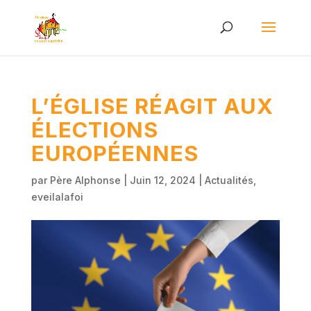
L’ÉGLISE RÉAGIT AUX
ÉLECTIONS
EUROPÉENNES
par
Père Alphonse
|
Juin 12, 2024
|
Actualités
,
eveilalafoi