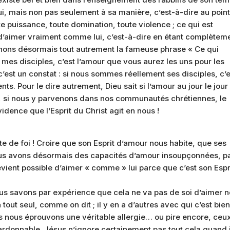
i, mais non pas seulement à sa manière, c’est-à-dire au poin
te puissance, toute domination, toute violence ; ce qui est
 d’aimer vraiment comme lui, c’est-à-dire en étant complètem
renons désormais tout autrement la fameuse phrase « Ce qui
es disciples, c’est l’amour que vous aurez les uns pour les
est un constat : si nous sommes réellement ses disciples, c’e
s. Pour le dire autrement, Dieu sait si l’amour au jour le jour
ien, si nous y parvenons dans nos communautés chrétiennes, le
dence que l’Esprit du Christ agit en nous !
 de foi ! Croire que son Esprit d’amour nous habite, que ses
ous avons désormais des capacités d’amour insoupçonnées, p
evient possible d’aimer « comme » lui parce que c’est son Espr
Nous savons par expérience que cela ne va pas de soi d’aimer n
 tout seul, comme on dit ; il y en a d’autres avec qui c’est bie
ls nous éprouvons une véritable allergie… ou pire encore, ceu
rdonnable. Jésus n’ignore certainement pas tout cela quand i