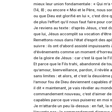
mieux leur union fondamentale : « Qui m’a v
(14, 8) ; ou encore « Moi et le Père, nous so
ou que Dieu est glorifié en lui », c’est dire
de plus l’effort qu’il nous faut faire pour
Je reviens au texte : d’après Jésus, c’est 
que lui, Jésus accomplit sa vocation d’être 
Remettons-nous dans l’état d’esprit des ap
suivre : ils ont d’abord assisté impuissants 
d’événements comme un moment d’horreur ; 
de la gloire de Jésus : car c’est là que le F
Et parce que le Fils trahi, abandonné de tous
qu’amour, bienveillance, pardon, il révèle a
sans limites : et alors, et c’est la deuxiè
l’amour fou de Dieu deviennent capables d’a
il dit « maintenant, je vais révéler au mon
commandement nouveau, c’est d’aimer de 
capables parce que vous puiserez en moi 
Je m’attarde un peu là-dessus : en fait, l
l’invente pas : le commandement d’amour e