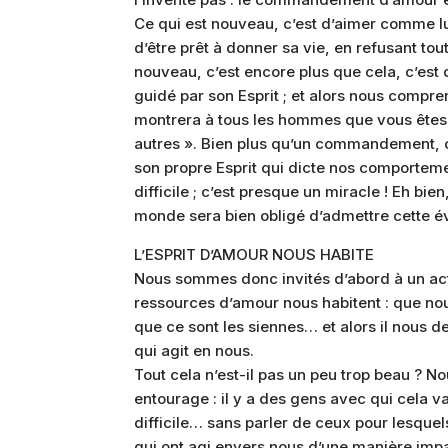
Ce qui est nouveau, c’est d’aimer comme lu
d’être prêt à donner sa vie, en refusant tou
nouveau, c’est encore plus que cela, c’est
guidé par son Esprit ; et alors nous comp
montrera à tous les hommes que vous êtes m
autres ». Bien plus qu’un commandement, c’
son propre Esprit qui dicte nos comportement
difficile ; c’est presque un miracle ! Eh b
monde sera bien obligé d’admettre cette évi
L’ESPRIT D’AMOUR NOUS HABITE
Nous sommes donc invités d’abord à un acte
ressources d’amour nous habitent : que n
que ce sont les siennes… et alors il nous d
qui agit en nous.
Tout cela n’est-il pas un peu trop beau ? 
entourage : il y a des gens avec qui cela va
difficile… sans parler de ceux pour lesque
qui ont agi envers nous d’une manière impa