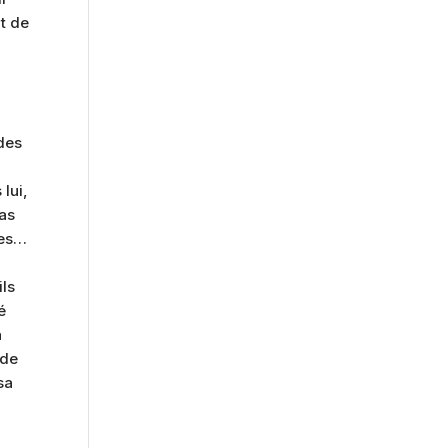
t de
 des
lui,
pas
res…
ils
é
a
 de
sa