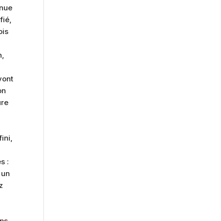
enue
fié,
ois
n,
vont
on
ure
ini,
s :
 un
z
ps.