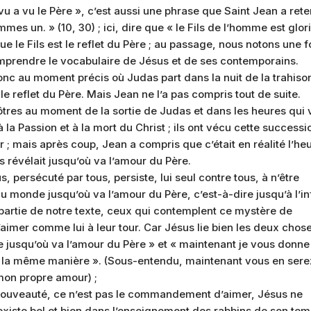
u a vu le Père », c’est aussi une phrase que Saint Jean a ret
mmes un. » (10, 30) ; ici, dire que « le Fils de l’homme est glori
 que le Fils est le reflet du Père ; au passage, nous notons une f
 comprendre le vocabulaire de Jésus et de ses contemporains.
donc au moment précis où Judas part dans la nuit de la trahiso
le reflet du Père. Mais Jean ne l’a pas compris tout de suite.
ôtres au moment de la sortie de Judas et dans les heures qui 
à la Passion et à la mort du Christ ; ils ont vécu cette successi
mais après coup, Jean a compris que c’était en réalité l’he
ils révélait jusqu’où va l’amour du Père.
, persécuté par tous, persiste, lui seul contre tous, à n’être
u monde jusqu’où va l’amour du Père, c’est-à-dire jusqu’à l’inf
me partie de notre texte, ceux qui contemplent ce mystère de
imer comme lui à leur tour. Car Jésus lie bien les deux chose
de jusqu’où va l’amour du Père » et « maintenant je vous donne
la même manière ». (Sous-entendu, maintenant vous en sere
mon propre amour) ;
a nouveauté, ce n’est pas le commandement d’aimer, Jésus ne
xiste bel et bien dans l’enseignement des rabbins de son tem