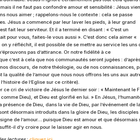
is il ne faut pas confondre amour et sensibilité : Jésus vien
s nous aimer ; rappelons-nous le contexte : cela se passe
es. Jésus a commencé par leur laver les pieds, à leur grand
st fait leur serviteur. Et il a terminé en disant : « C’est un
ait pour vous, faites-le vous aussi ». C’est donc cela aimer «
on y réfléchit, il est possible de se mettre au service les uns
éprouvons pas d’attirance. Or notre fidélité à ce
que c’est à cela que nos communautés seront jugées : d’après 
de nos discours, de notre théologie, ou de nos connaissances, 
st la qualité de l’amour que nous nous offrons les uns aux aut
l’histoire de l’Eglise sur ce critère).
ce cri de victoire de Jésus le dernier soir : « Maintenant le F
 comme Dieu), et Dieu est glorifié en lui. » En Jésus, l’humanit
 la présence de Dieu, dans la vie de Dieu, par l’événement de l
sont désormais introduits dans la gloire de Dieu, les disciples
e signe de l’amour… puisque Dieu est amour et que désormais 
ffit-il d’y croire pour le laisser agir en nous.
les lectures
:
cliquez ici