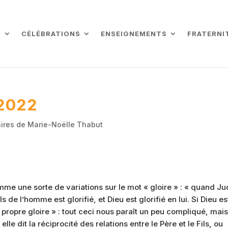
L
CÉLÉBRATIONS
ENSEIGNEMENTS
FRATERNI
2022
res de Marie-Noëlle Thabut
me une sorte de variations sur le mot « gloire » : « quand J
ls de l’homme est glorifié, et Dieu est glorifié en lui. Si Dieu es
sa propre gloire » : tout ceci nous paraît un peu compliqué, mai
elle dit la réciprocité des relations entre le Père et le Fils, ou