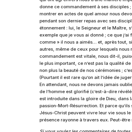
donne ce commandement à ses disciples ; ma
montrer en actes de quel amour nous devon
pendant son dernier repas avec ses discipl
étonnement : lui, le Seigneur et le Maître, s’e
exemple que je vous ai donné ; ce que j’ai f
comme » il nous a aimés… et, après tout, si 
autres, même de ceux pour lesquels nous n’
commandement est vitale, nous dit-il, puis
le plus important, ce n’est pas la qualité 
non plus la beauté de nos cérémonies ; c’e
(Pourtant il est rare qu’on ait l’idée de juger 
En attendant, nous ne devons jamais oublier 
de l’homme est glorifié (c’est-à-dire révélé
est introduite dans la gloire de Dieu, dans
passion-Mort-Résurrection. Et parce qu’ils 
Jésus-Christ peuvent vivre leur vie sous l
présence rayonne à travers eux. Peut-être su
Si vous voulez les commentaires de toutes 