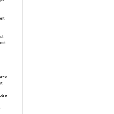
t
ent
st
 est
arce
it
otre
n
x
l