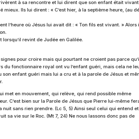
ivèrent à sa rencontre et lui dirent que son enfant était vivant
vé mieux. Ils lui dirent : « C’est hier, à la septième heure, (au d
 l’heure où Jésus lui avait dit : « Ton fils est vivant. » Alors i
son.
 lorsqu’il revint de Judée en Galilée.
signes pour croire mais qui pourtant ne croient pas parce qu’i
s du fonctionnaire royal ont vu l’enfant guéri, mais cela ne le
vu son enfant guéri mais lui a cru et à la parole de Jésus et m
r.
i qui met en mouvement, qui relève, qui rend possible même
rieur. C’est bien sur la Parole de Jésus que Pierre lui-même fer
uit sans rien prendre. (Lc 5, 5) Ainsi seul celui qui entend et
uit sa vie sur le Roc. (Mt 7, 24) Ne nous lassons donc pas de