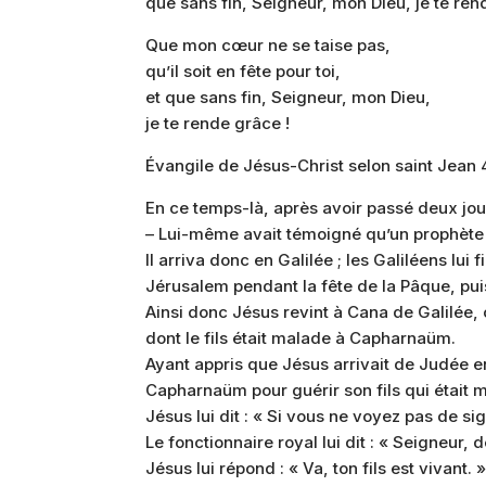
que sans fin, Seigneur, mon Dieu, je te ren
Que mon cœur ne se taise pas,
qu’il soit en fête pour toi,
et que sans fin, Seigneur, mon Dieu,
je te rende grâce !
Évangile de Jésus-Christ selon saint Jean 
En ce temps-là, après avoir passé deux jour
– Lui-même avait témoigné qu’un prophète 
Il arriva donc en Galilée ; les Galiléens lui f
Jérusalem pendant la fête de la Pâque, puisq
Ainsi donc Jésus revint à Cana de Galilée, où
dont le fils était malade à Capharnaüm.
Ayant appris que Jésus arrivait de Judée en 
Capharnaüm pour guérir son fils qui était 
Jésus lui dit : « Si vous ne voyez pas de s
Le fonctionnaire royal lui dit : « Seigneur
Jésus lui répond : « Va, ton fils est vivant. 