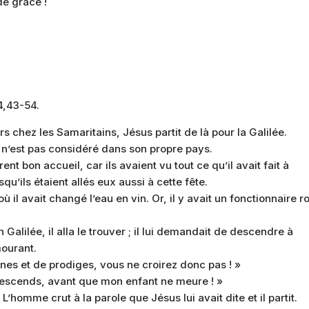
de grâce !
4,43-54.
s chez les Samaritains, Jésus partit de là pour la Galilée.
n’est pas considéré dans son propre pays.
irent bon accueil, car ils avaient vu tout ce qu’il avait fait à
u’ils étaient allés eux aussi à cette fête.
 il avait changé l’eau en vin. Or, il y avait un fonctionnaire r
Galilée, il alla le trouver ; il lui demandait de descendre à
mourant.
ignes et de prodiges, vous ne croirez donc pas ! »
, descends, avant que mon enfant ne meure ! »
» L’homme crut à la parole que Jésus lui avait dite et il partit.