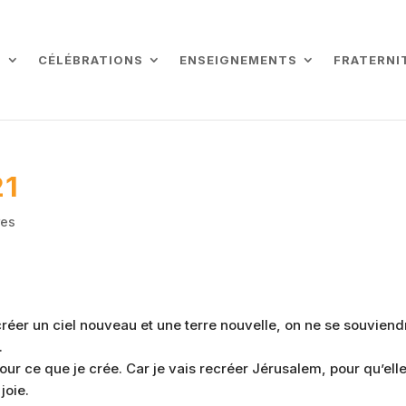
L
CÉLÉBRATIONS
ENSEIGNEMENTS
FRATERNI
21
res
is créer un ciel nouveau et une terre nouvelle, on ne se souviend
.
pour ce que je crée. Car je vais recréer Jérusalem, pour qu’ell
joie.