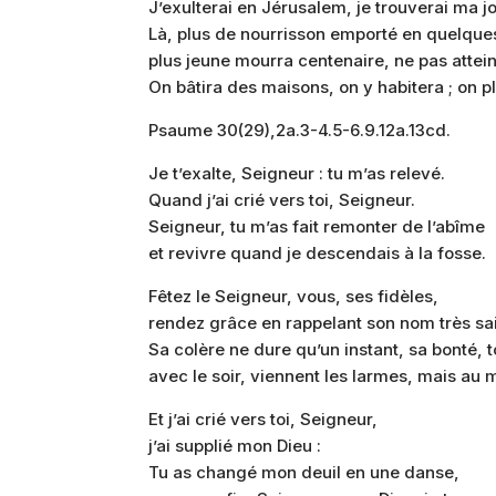
J’exulterai en Jérusalem, je trouverai ma j
Là, plus de nourrisson emporté en quelques 
plus jeune mourra centenaire, ne pas attei
On bâtira des maisons, on y habitera ; on p
Psaume 30(29),2a.3-4.5-6.9.12a.13cd.
Je t’exalte, Seigneur : tu m’as relevé.
Quand j’ai crié vers toi, Seigneur.
Seigneur, tu m’as fait remonter de l’abîme
et revivre quand je descendais à la fosse.
Fêtez le Seigneur, vous, ses fidèles,
rendez grâce en rappelant son nom très sai
Sa colère ne dure qu’un instant, sa bonté, to
avec le soir, viennent les larmes, mais au ma
Et j’ai crié vers toi, Seigneur,
j’ai supplié mon Dieu :
Tu as changé mon deuil en une danse,