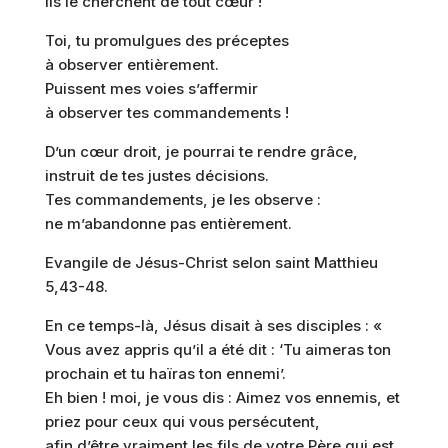
ils le cherchent de tout cœur !
Toi, tu promulgues des préceptes
à observer entièrement.
Puissent mes voies s’affermir
à observer tes commandements !
D’un cœur droit, je pourrai te rendre grâce,
instruit de tes justes décisions.
Tes commandements, je les observe :
ne m’abandonne pas entièrement.
Evangile de Jésus-Christ selon saint Matthieu
5,43-48.
En ce temps-là, Jésus disait à ses disciples : «
Vous avez appris qu’il a été dit : ‘Tu aimeras ton
prochain et tu haïras ton ennemi’.
Eh bien ! moi, je vous dis : Aimez vos ennemis, et
priez pour ceux qui vous persécutent,
afin d’être vraiment les fils de votre Père qui est