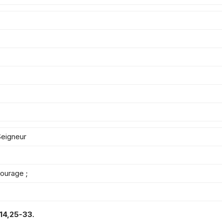
 Seigneur
courage ;
14,25-33.