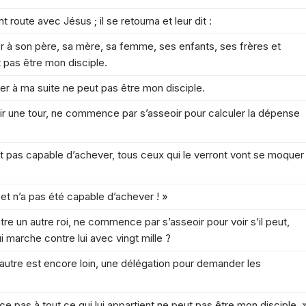
 route avec Jésus ; il se retourna et leur dit :
er à son père, sa mère, sa femme, ses enfants, ses frères et
 pas être mon disciple.
er à ma suite ne peut pas être mon disciple.
âtir une tour, ne commence par s’asseoir pour calculer la dépense
’est pas capable d’achever, tous ceux qui le verront vont se moquer
et n’a pas été capable d’achever ! »
ntre un autre roi, ne commence par s’asseoir pour voir s’il peut,
i marche contre lui avec vingt mille ?
 l’autre est encore loin, une délégation pour demander les
ce pas à tout ce qui lui appartient ne peut pas être mon disciple. 