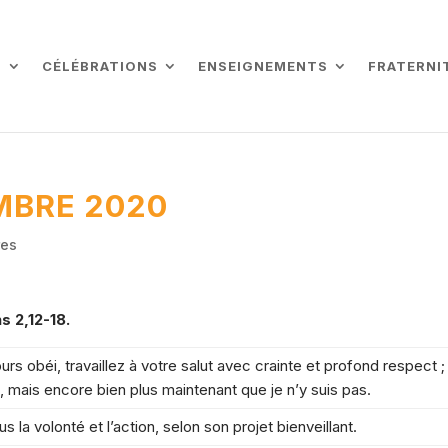
L
CÉLÉBRATIONS
ENSEIGNEMENTS
FRATERNI
MBRE 2020
res
ns
2,12-18.
rs obéi, travaillez à votre salut avec crainte et profond respect ;
à, mais encore bien plus maintenant que je n’y suis pas.
s la volonté et l’action, selon son projet bienveillant.