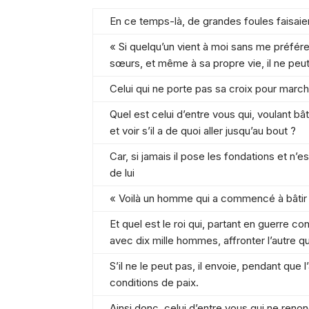
En ce temps-là, de grandes foules faisaient
« Si quelqu’un vient à moi sans me préfér
sœurs, et même à sa propre vie, il ne peut
Celui qui ne porte pas sa croix pour march
Quel est celui d’entre vous qui, voulant b
et voir s’il a de quoi aller jusqu’au bout ?
Car, si jamais il pose les fondations et n
de lui
« Voilà un homme qui a commencé à bâtir 
Et quel est le roi qui, partant en guerre co
avec dix mille hommes, affronter l’autre qu
S’il ne le peut pas, il envoie, pendant que
conditions de paix.
Ainsi donc, celui d’entre vous qui ne renon