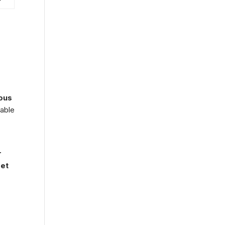
ous
able
r
 et