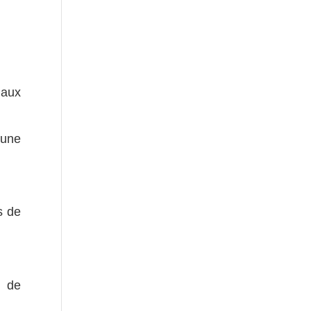
 aux
’une
s de
z de