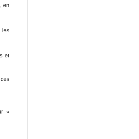
, en
 les
s et
 ces
ur »