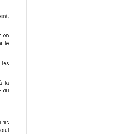
ent,
t en
t le
 les
à la
e du
’ils
seul