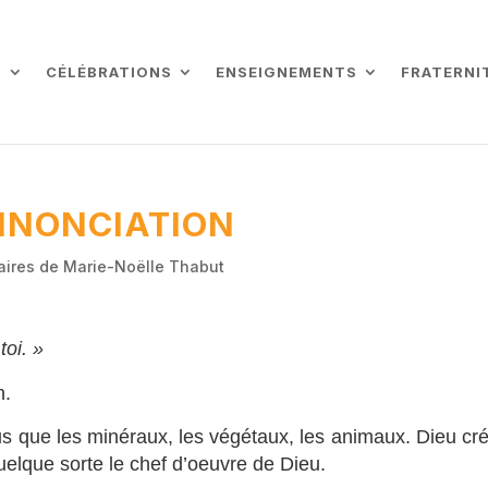
L
CÉLÉBRATIONS
ENSEIGNEMENTS
FRATERNI
ANNONCIATION
ires de Marie-Noëlle Thabut
toi. »
h.
us que les minéraux, les végétaux, les animaux. Dieu cré
 quelque sorte le chef d’oeuvre de Dieu.