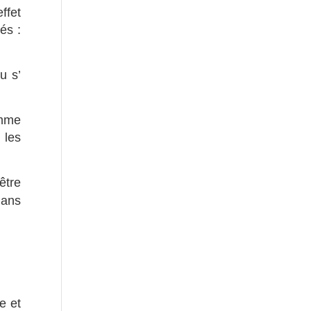
ffet
és :
u s’
omme
 les
être
dans
e et