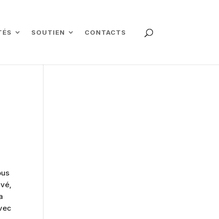
TÉS
SOUTIEN
CONTACTS
ous
ivé,
a
avec