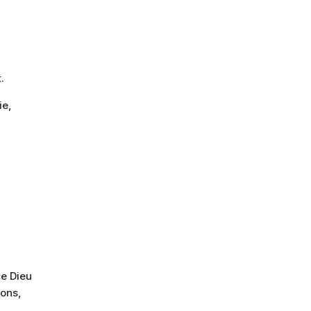
.
ie,
de Dieu
sons,