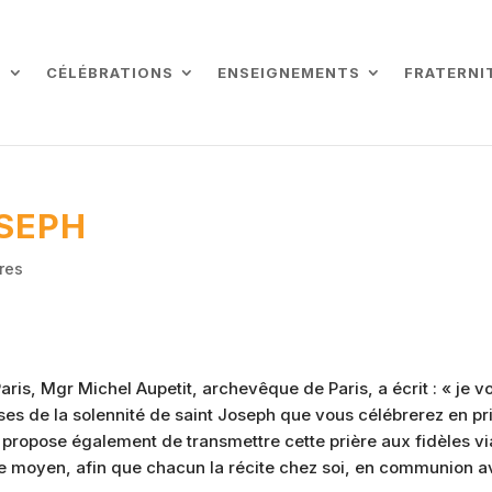
L
CÉLÉBRATIONS
ENSEIGNEMENTS
FRATERNI
OSEPH
ères
is, Mgr Michel Aupetit, archevêque de Paris, a écrit : « je v
ses de la solennité de saint Joseph que vous célébrerez en pr
us propose également de transmettre cette prière aux fidèles vi
utre moyen, afin que chacun la récite chez soi, en communion 