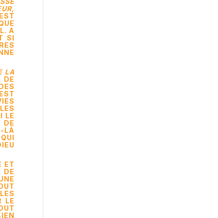
ESSE
EUR,
 EST
 QUE
L. A
T SI
TRES
NNE
E LA
R DE
DES
EST
IES
LES
I LE
T DE
I-LÀ
 QUI
DIEU
E ET
T DE
UNE
TOUT
LES
 LE
TOUT
IEN