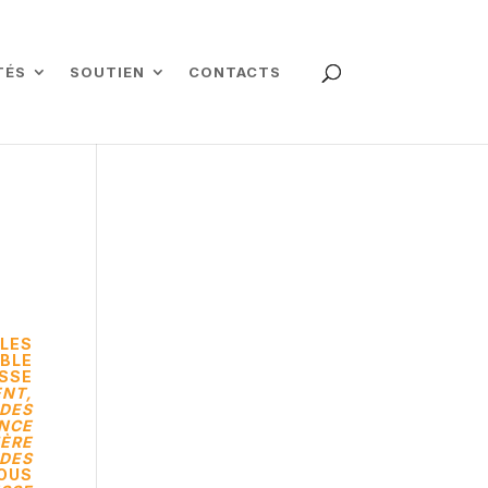
TÉS
SOUTIEN
CONTACTS
LES
IBLE
ESSE
ENT,
 DES
ANCE
IÈRE
 DES
NOUS