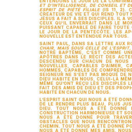
ENTENDONS LE JOUR DE LA CONFIRMA
ET D’INTELLIGENCE, DE CONSEIL ET 
ESPRIT DE PIÉTÉ FILIALE
(IS 11, 2).
CRÉATEUR DE VIE ET QUI REND TOUT N
JÉSUS A FAIT À SES DISCIPLES. IL A 
CEUX QU’IL ENVERRAIT DANS LE MON
PUISSANT CAPABLE DE FAIRE TOUTE 
LE JOUR DE LA PENTECÔTE. LES AP
NOUVELLE EST ENTENDUE PAR TOUS.
SAINT PAUL, DANS SA LETTRE AUX R
CHAIR, MAIS SOUS CELLE DE L’ESPRIT
NOTRE BAPTÊME, C’EST COMME UNE
APÔTRES DANS LE RÉCIT DES ACTES
DESCENDU SUR CHACUN DE NOUS 
NOUVELLES, CAPABLES D’AIMER, 
HOMMES, CAPABLES DE COMPRENDRE L
SEIGNEUR NE S’EST PAS MOQUÉ DE NOU
DIEU HABITE EN NOUS, CELUI-LÀ MÊME
MÊME QU’ONT REÇU LES DISCIPLES L
FAIT DES AMIS DE DIEU ET DES PROP
HABITE EN CHACUN DE NOUS.
L’ESPRIT SAINT QUI NOUS A ÉTÉ DO
DE LE RENDRE PLUS BEAU, PLUS JU
DIEU. TOUT NOUS A ÉTÉ DONNÉ 
CONSTRUCTION HARMONIEUSE ET SOL
NOUS A ÉTÉ DONNÉ POUR TRAVER
OBSTACLES QUE NOUS RENCONTRONS
CHEMIN. TOUT NOUS A ÉTÉ DONNÉ PO
NOUS A ÉTÉ DONNÉ MES AMIS. NOUS