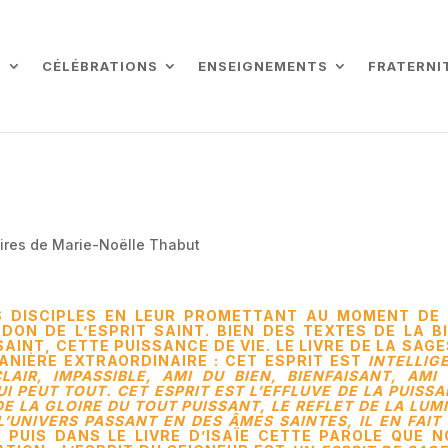
L
CÉLÉBRATIONS
ENSEIGNEMENTS
FRATERNI
res de Marie-Noëlle Thabut
S DISCIPLES EN LEUR PROMETTANT AU MOMENT DE 
 DON DE L’ESPRIT SAINT. BIEN DES TEXTES DE LA B
AINT, CETTE PUISSANCE DE VIE. LE LIVRE DE LA SAG
MANIÈRE EXTRAORDINAIRE : CET ESPRIT EST
INTELLIG
CLAIR, IMPASSIBLE, AMI DU BIEN, BIENFAISANT, AMI
I PEUT TOUT. CET ESPRIT EST L’EFFLUVE DE LA PUISS
E LA GLOIRE DU TOUT PUISSANT, LE REFLET DE LA LUM
’UNIVERS PASSANT EN DES ÂMES SAINTES, IL EN FAIT
T PUIS DANS LE LIVRE D’ISAÏE CETTE PAROLE QUE 