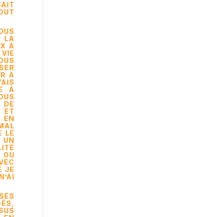
FAIT
TOUT
NOUS
E LA
IX À
 VIE
OUS
SER
ER À
VAIS
E À
SOUS
E DE
R ET
 EN
 MAL
E LE
 UN
LITÉ
E OU
AVEC
E JE
N’AI
SSÉS
ÉS,
ÉSUS