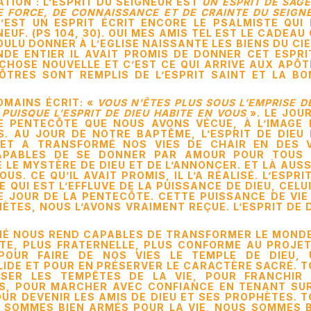
TION : L’ESPRIT DU SEIGNEUR EST
UN ESPRIT DE SAG
DE FORCE, DE CONNAISSANCE ET DE CRAINTE DU SEIGN
 C’EST UN ESPRIT ÉCRIT ENCORE LE PSALMISTE QUI
EUF. (PS 104, 30). OUI MES AMIS TEL EST LE CADEAU
VOULU DONNER À L’EGLISE NAISSANTE LES BIENS DU CIE
DE ENTIER IL AVAIT PROMIS DE DONNER CET ESPRI
CHOSE NOUVELLE ET C’EST CE QUI ARRIVE AUX APÔ
ÔTRES SONT REMPLIS DE L’ESPRIT SAINT ET LA BO
OMAINS ÉCRIT: «
VOUS N’ÊTES PLUS SOUS L’EMPRISE D
, PUISQUE L’ESPRIT DE DIEU HABITE EN VOUS
». LE JOU
 PENTECÔTE QUE NOUS AVONS VÉCUE, À L’IMAGE 
. AU JOUR DE NOTRE BAPTÊME, L’ESPRIT DE DIEU 
ET A TRANSFORMÉ NOS VIES DE CHAIR EN DES V
CAPABLES DE SE DONNER PAR AMOUR POUR TOUS 
E MYSTÈRE DE DIEU ET DE L’ANNONCER. ET LÀ AUSS
S. CE QU’IL AVAIT PROMIS, IL L’A RÉALISÉ. L’ESPRI
 QUI EST L’EFFLUVE DE LA PUISSANCE DE DIEU, CELU
E JOUR DE LA PENTECÔTE. CETTE PUISSANCE DE VIE
HÈTES, NOUS L’AVONS VRAIMENT REÇUE. L’ESPRIT DE 
NNÉ NOUS REND CAPABLES DE TRANSFORMER LE MOND
STE, PLUS FRATERNELLE, PLUS CONFORME AU PROJE
POUR FAIRE DE NOS VIES LE TEMPLE DE DIEU, 
IDE ET POUR EN PRÉSERVER LE CARACTÈRE SACRÉ. 
SER LES TEMPÊTES DE LA VIE, POUR FRANCHIR 
, POUR MARCHER AVEC CONFIANCE EN TENANT SUR
UR DEVENIR LES AMIS DE DIEU ET SES PROPHÈTES. 
 SOMMES BIEN ARMÉS POUR LA VIE, NOUS SOMMES B