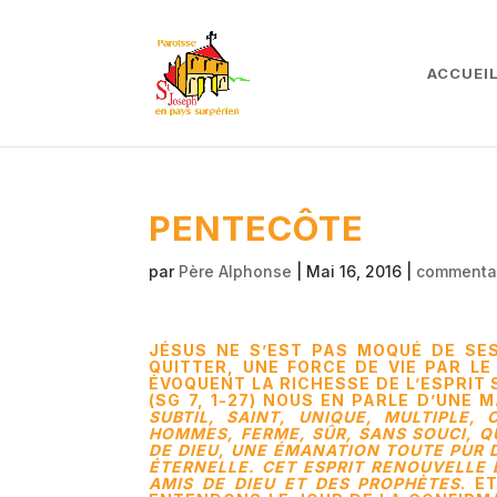
ACCUEI
PENTECÔTE
par
Père Alphonse
|
Mai 16, 2016
|
commentai
JÉSUS NE S’EST PAS MOQUÉ DE SE
QUITTER, UNE FORCE DE VIE PAR LE
ÉVOQUENT LA RICHESSE DE L’ESPRIT S
(SG 7, 1-27) NOUS EN PARLE D’UNE 
SUBTIL, SAINT, UNIQUE, MULTIPLE, 
HOMMES, FERME, SÛR, SANS SOUCI, QU
DE DIEU, UNE ÉMANATION TOUTE PUR D
ÉTERNELLE. CET ESPRIT RENOUVELLE L
AMIS DE DIEU ET DES PROPHÈTES
. E