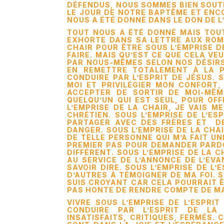
DÉFENDUS, NOUS SOMMES BIEN SOUTEN
LE JOUR DE NOTRE BAPTÊME ET ENC
NOUS A ÉTÉ DONNÉ DANS LE DON DE L’
TOUT NOUS A ÉTÉ DONNÉ MAIS TOUT 
EXHORTE DANS SA LETTRE AUX ROMA
CHAIR POUR ÊTRE SOUS L’EMPRISE DE
FAIRE. MAIS QU’EST CE QUE CELA VE
PAR NOUS-MÊMES SELON NOS DÉSIR
EN REMETTRE TOTALEMENT À LA PU
CONDUIRE PAR L’ESPRIT DE JÉSUS. 
MOI ET PRIVILÉGIER MON CONFORT, 
ACCEPTER DE SORTIR DE MOI-MÊM
QUELQU’UN QUI EST SEUL, POUR OFF
L’EMPRISE DE LA CHAIR, JE VAIS M
CHRÉTIEN. SOUS L’EMPRISE DE L’E
PARTAGER AVEC DES FRÈRES ET DE
DANGER. SOUS L’EMPRISE DE LA CHA
DE TELLE PERSONNE QUI M’A FAIT UNE
PREMIER PAS POUR DEMANDER PARDO
DIFFÉRENT. SOUS L’EMPRISE DE LA 
AU SERVICE DE L’ANNONCE DE L’EVA
SAVOIR DIRE. SOUS L’EMPRISE DE L’E
D’AUTRES À TÉMOIGNER DE MA FOI. S
SUIS CROYANT CAR CELA POURRAIT ÊT
PAS HONTE DE RENDRE COMPTE DE MA F
VIVRE SOUS L’EMPRISE DE L’ESPRIT
CONDUIRE PAR L’ESPRIT DE LA 
INSATISFAITS, CRITIQUES, FERMÉS. 