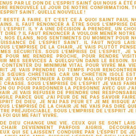
US PAR LE DON DE L’ESPRIT SAINT QUI NOUS A ÉTÉ 
ORE RENOUVELÉ LE JOUR DE NOTRE CONFIRMATION. 
ESPRIT SAINT. QUELLE NOUVELLE !
RESTE À FAIRE. ET C’EST CE À QUOI SAINT PAUL 
INS. IL FAUT RENONCER À ÊTRE SOUS L’EMPRISE D
 L’ESPRIT. IL Y A UNE DÉCISION À PRENDRE, UN CHO
UT DIRE ? IL FAUT RENONCER À VOULOIR MENER NOTRE
S, NOS ÉLANS, NOS SENTIMENTS DU MOMENT POUR N
ISSANCE DE L’ESPRIT SAINT. IL FAUT NOUS LAIS
SOUS L’EMPRISE DE LA CHAIR, JE VAIS PLUTÔT PENS
MES SÉCURITÉS. SOUS L’EMPRISE DE L’ESPRIT, JE 
E POUR ME RENDRE PROCHE, POUR RENDRE VISIT
RIR MES SERVICES À QUELQU’UN DANS LE BESOIN. 
E CONTENTER DU MINIMUM VITAL POUR VIVRE MA VI
SPRIT JE VAIS PRENDRE DU TEMPS POUR RENCONTRE
S SŒURS CHRÉTIENS CAR UN CHRÉTIEN ISOLÉ EST
IR JE VAIS CONTINUER À DIRE DU MAL OU PENSER DU
 CRASSE. SOUS L’EMPRISE DE L’ESPRIT JE VAIS FAIR
N OU POUR PARDONNER LA PERSONNE AVEC QUI J’AI
CHAIR JE VAIS REFUSER DE PRENDRE UNE RESPONSABI
NGILE PARCE QUE J’AI PEUR DE NE PAS SAVOIR FAIR
SPRIT DE DIEU, JE N’AI PAS PEUR ET JE ME RISQUE 
OUS L’EMPRISE DE LA CHAIR JE NE VAIS PAS DIRE QU
RE PRÉJUDICIABLE. SOUS L’EMPRISE DE L’ESPRIT JE 
OI QUI ME FAIT VIVRE.
 DE DIEU CHANGE UNE VIE. CEUX QUI SE SONT LAI
CHAIR DEVIENNENT PARFOIS AIGRIS, DÉCOURAG
CEUX QUI SE LAISSENT CONDUIRE PAR L’ESPRIT DE J